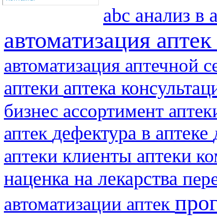
abc анализ в 
автоматизация апте
автоматизация аптечной с
аптеки
аптека консультац
бизнес
ассортимент апте
аптек
дефектура в аптеке
клиенты аптеки
аптеки
ко
наценка на лекарства
пер
про
автоматизации аптек