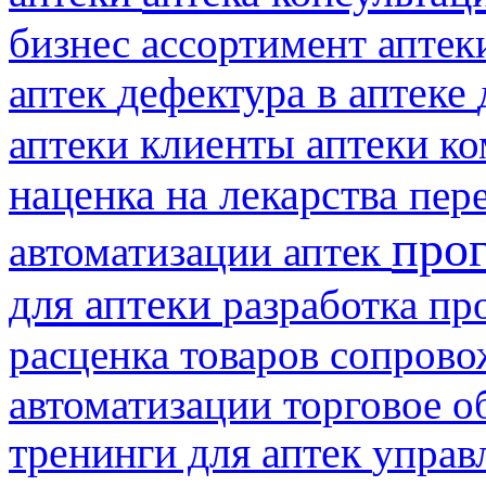
бизнес
ассортимент апте
аптек
дефектура в аптеке
клиенты аптеки
аптеки
ко
наценка на лекарства
пер
про
автоматизации аптек
для аптеки
разработка пр
расценка товаров
сопрово
автоматизации
торговое о
тренинги для аптек
управ