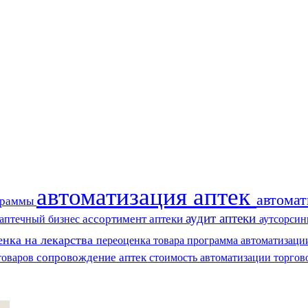
автоматизация аптек
автома
граммы
аудит аптеки
ассортимент аптеки
аптечный бизнес
аутсорсин
енка на лекарства
переоценка товара
программа автоматизаци
сопровождение аптек
товаров
стоимость автоматизации
торгов